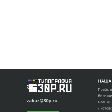
НАША
Прайс-л
Визитк
zakaz@30p.ru
Бланки
Листов