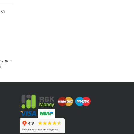
вой
ку для
.