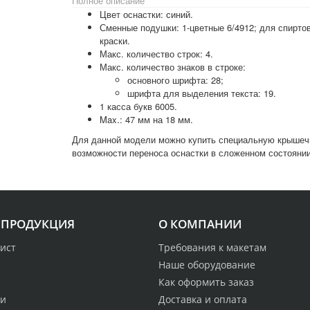
Полное описание
Цвет оснастки: синий.
Сменные подушки: 1-цветные 6/4912; для спирто
краски.
Макс. количество строк: 4.
Макс. количество знаков в строке:
основного шрифта: 28;
шрифта для выделения текста: 19.
1 касса букв 6005.
Max.: 47 мм на 18 мм.
Для данной модели можно купить специальную крышеч
возможности переноса оснастки в сложенном состоянии
 ПРОДУКЦИЯ
О КОМПАНИИ
ист
Требования к макетам
и
Наше оборудование
Как оформить заказ
ки
Доставка и оплата