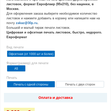
листовок, формат Еврофлаер (95х210), без наценки, в
Количество
Розничная цена
Москве.
1000
3 960 руб.
Для оформления заказа выберите необходимое количество
листовок и нажмите добавить в корзину или напишите нам на
2000
4 440 руб.
почту
zakaz@30p.ru
.
3000
5 040 руб.
Большой и малый тираж печати листовок.
4000
5 520 руб.
Цифровая и офсетная печать листовок, быстро, недорого.
Евроформат
5000
6 000 руб.
6000
6 696 руб.
Вид печати
7000
7 140 руб.
Офсетная (от 1000 шт и более)
8000
7 680 руб.
Формат(размер) для печати
9000
8 208 руб.
А5
10000
8 760 руб.
Печать
Печать с одной стороны
Печать с двух сторон
Оплата и доставка