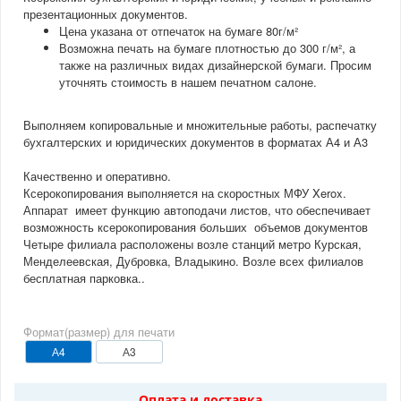
презентационных документов.
Количество
Розничная цена
Цена указана от отпечаток на бумаге 80г/м²
1
14.4 руб.
Возможна печать на бумаге плотностью до 300 г/м², а
также на различных видах дизайнерской бумаги. Просим
6
72 руб.
уточнять стоимость в нашем печатном салоне.
49
470.4 руб.
99
831.6 руб.
Выполняем копировальные и множительные работы, распечатку
500
3 000 руб.
бухгалтерских и юридических документов в форматах А4 и А3
5000
18 000 руб.
Качественно и оперативно.
Ксерокопирования выполняется на скоростных МФУ Xerox.
Аппарат имеет функцию автоподачи листов, что обеспечивает
возможность ксерокопирования больших объемов документов
Четыре филиала расположены возле станций метро Курская,
Менделеевская, Дубровка, Владыкино. Возле всех филиалов
бесплатная парковка..
Формат(размер) для печати
А4
А3
Оплата и доставка