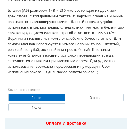
Количество
Розничная цена
Бланки (А5) размером 148 × 210 мм, состоящие из двух или
200
2 340 руб.
трех слоев, с копированием текста из верхних слоев на нижние,
называются самокопирующимися. Данный формат удобно
300
2 581.2 руб.
использовать как квитанция. Стандартная плотность бумаги для
500
3 000 руб.
самокопирующихся бланков строгой отчетности – 55-60 г/м2,
1000
4 200 руб.
Верхний и нижний лист комплекта обычно более плотные. Для
печати бланков используется бумага неярких тонов – желтый,
2000
6 480 руб.
розовый, голубой, зеленый или просто белый. В готовом
3000
8 640 руб.
комплекте бланков верхний лист слоя передающий всегда
склеивается с нижним принимающим слоем. Для удобства
4000
10 704 руб.
использования возможна перфорация и нумерация. Срок
5000
12 480 руб.
исполнения заказа - 3 дня, после оплаты заказа. ;
10000
22 320 руб.
Количество слоев
2 слоя
3 слоя
4 слоя
Оплата и доставка