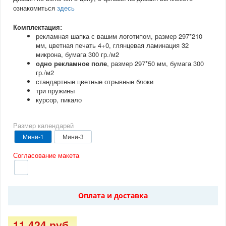
ознакомиться
здесь
Количество
Розничная цена
50
11 424 руб.
Комплектация:
рекламная шапка с вашим логотипом, размер 297*210
100
16 248 руб.
мм, цветная печать 4+0, глянцевая ламинация 32
150
22 464 руб.
микрона, бумага 300 гр./м2
одно рекламное поле
, размер 297*50 мм, бумага 300
200
26 496 руб.
гр./м2
250
32 160 руб.
стандартные цветные отрывные блоки
три пружины
300
36 576 руб.
курсор, пикало
500
52 992 руб.
1000
91 584 руб.
Размер календарей
Мини-1
Мини-3
Согласование макета
нет
Оплата и доставка
11 424 руб.