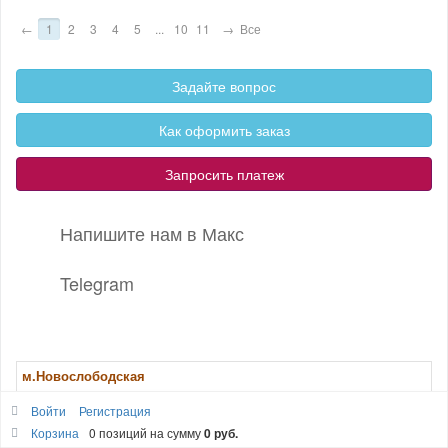
←
1
2
3
4
5
...
10
11
→
Все
Задайте вопрос
Как оформить заказ
Запросить платеж
Напишите нам в Макс
Telegram
м.Новослободская
+7(925) 543-87-54
Войти
Регистрация
zakaz@30p.ru
Корзина
0 позиций
на сумму
0 руб.