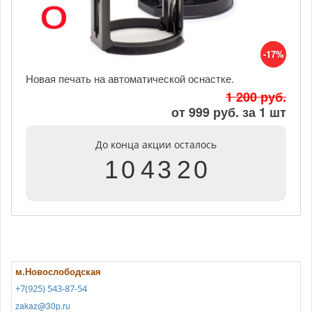
-17%
Новая печать на автоматической оснастке.
1 200 руб.
от 999 руб. за 1 шт
До конца акции осталось
1
0
4
3
2
0
м.Новослободская
+7(925) 543-87-54
zakaz@30p.ru